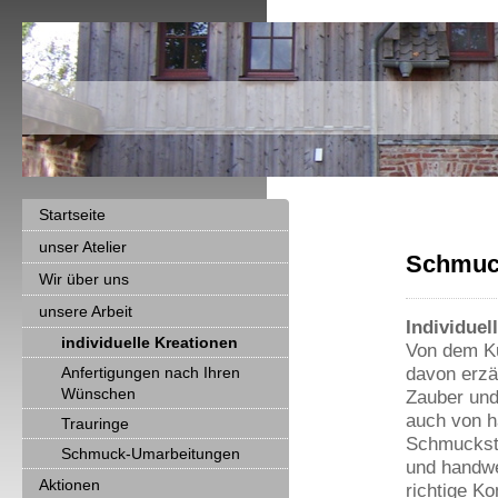
Startseite
unser Atelier
Schmuck
Wir über uns
unsere Arbeit
Individue
individuelle Kreationen
Von dem Ku
davon erzä
Anfertigungen nach Ihren
Wünschen
Zauber und
auch von h
Trauringe
Schmuckstü
Schmuck-Umarbeitungen
und handwe
Aktionen
richtige K