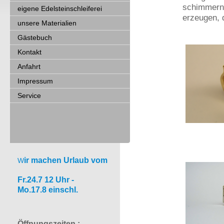
schimmernd
eigene Edelsteinschleiferei
erzeugen, 
unsere Materialien
Gästebuch
Kontakt
Anfahrt
Impressum
Service
ir machen Urlaub vom
W
Fr.24.7 12 Uhr -
Mo.17.8 einschl.
Öffnungszeiten :