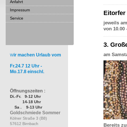
Anfahrt
Impressum
Eitorfer
Service
jeweils a
von 10.00 
3. Groß
am Samsta
ir machen Urlaub vom
W
Fr.24.7 12 Uhr -
Mo.17.8 einschl.
Öffnungszeiten :
Di.-Fr. 9-12 Uhr
14-18 Uhr
Sa . 9-13 Uhr
Goldschmiede Sommer
Kölner Straße 3 (B8)
57612 Birnbach
Bereits zu