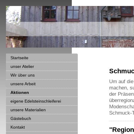
Startseite
unser Atelier
Schmuck
Wir über uns
Um auf di
unsere Arbeit
machen, s
Aktionen
der Präsen
überregion
eigene Edelsteinschleiferei
Modenschau
unsere Materialien
Schmuck-
Gästebuch
Kontakt
"Region