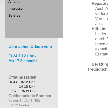
Anfahrt
Reparatu
Auch A
Impressum
verlor
Service
Verschl
aus.
Hilfe im 
Leider
durch 
Ihnen 
ir machen Urlaub vom
W
aktuell
Erstat
Fr.24.7 12 Uhr -
Mo.17.8 einschl.
Beratung 
freundlich
Öffnungszeiten :
Di.-Fr. 9-12 Uhr
14-18 Uhr
Sa . 9-13 Uhr
Goldschmiede Sommer
Kölner Straße 3 (B8)
57612 Birnbach