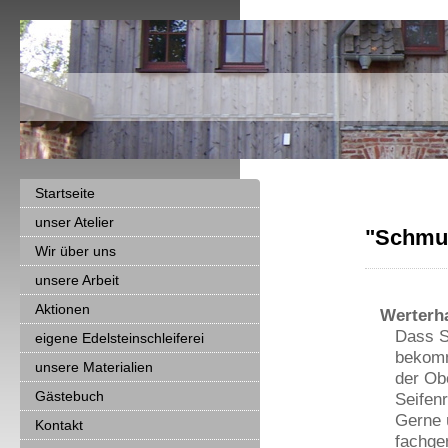
Startseite
unser Atelier
"Schmuc
Wir über uns
unsere Arbeit
Aktionen
Werterha
Dass S
eigene Edelsteinschleiferei
bekomm
unsere Materialien
der Ob
Gästebuch
Seifenr
Gerne 
Kontakt
fachger